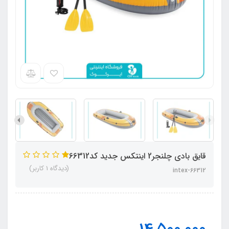
قایق بادی چلنجر2 اینتکس جدید کد66312
(دیدگاه 1 کاربر)
intex-66312