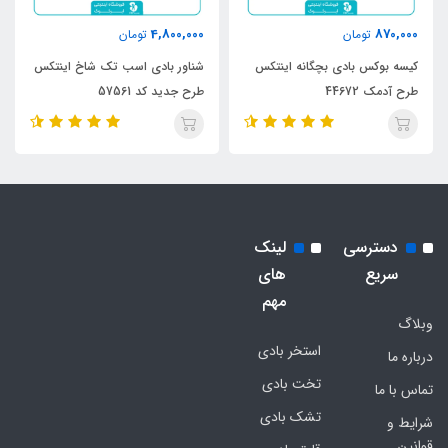
4,800,000
870,000
تومان
تومان
کیسه بوکس بادی بچگانه اینتکس
شناور بادی اسب تک شاخ اینتکس
طرح آدمک 44672
طرح جدید کد 57561
دسترسی
لینک
سریع
های
مهم
وبلاگ
استخر بادی
درباره ما
تخت بادی
تماس با ما
تشک بادی
شرایط و
قوانین