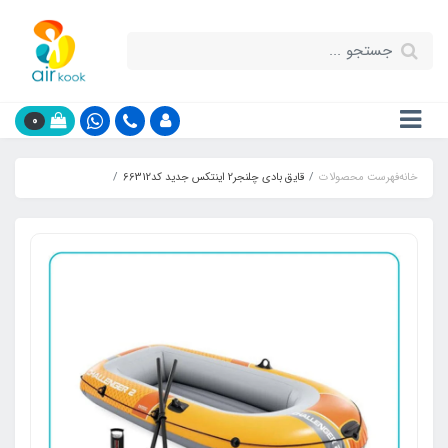
0
خانه
فهرست محصولات
قایق بادی چلنجر2 اینتکس جدید کد66312