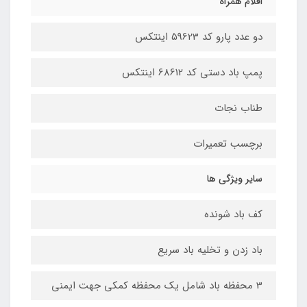
اقلام همراه
دو عدد پارو کد 59623 اینتکس
پمپ باد دستی کد 68612 اینتکس
طناب نجات
برچسب تعمیرات
سایر ویژگی ها
کف باد شونده
باد زدن و تخلیه باد سریع
3 محفظه باد شامل یک محفظه کمکی جهت ایمنی