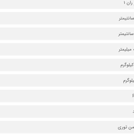
ران 1
ر
ن توری