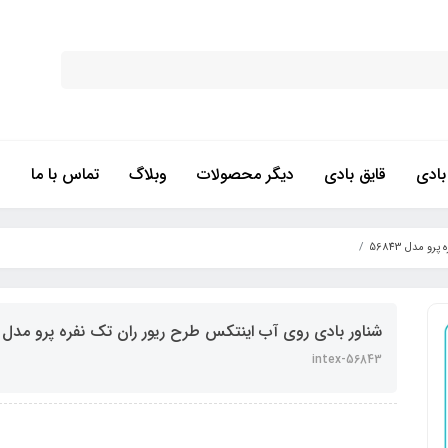
ادی
قایق بادی
دیگر محصولات
وبلاگ
تماس با ما
 مدل 56843
شناور بادی روی آب اینتکس طرح ریور ران تک نفره پرو مدل 56843
intex-56843