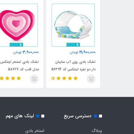
3,900,000
21,900,000
ن
تومان
تومان
 استخر
تشک بادی روی آب سایبان
تشک بادی استخر اینتکس
دار دو نفره اینتکس کد 56294
مدل قلب کد 58727
دسترسی سریع
لینک های مهم
وبلاگ
استخر بادی