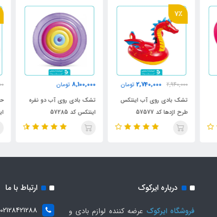
٪
7٪
8,100,000
2,740,000
2,940,000
تومان
تومان
000
تشک بادی روی آب اینتکس
تشک بادی روی آب دو نفره
حلق
طرح اژدها کد 57577
اینتکس کد 57285
اینتک
درباره ایرکوک
ارتباط با ما
02128421288
فروشگاه ایرکوک
عرضه کننده لوازم بادی و