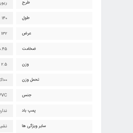
طرح
ریور 
طول
140 سانتیمتر
عرض
132 سانتیمتر
ضخامت
0.45 میلیمت
وزن
2.5 کیلوگرم
تحمل وزن
100کیلوگرم
جنس
PVC
پمپ باد
ندارد
سایر ویژگی ها
نشیم