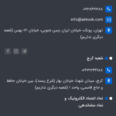
02128421288
info@airkook.com
تهران، پونک، خیابان ایران زمین جنوبی، خیابان 22 بهمن (شعبه
دیگری نداریم)
شعبه کرج
02632244188
کرج، میدان شهدا، خیابان بهار (شرع پسند)، بین خیابان حافظ
و حاج قاسمی، واحد ۱ (شعبه دیگری نداریم)
نماد اعتماد الکترونیک و
نماد ساماندهی