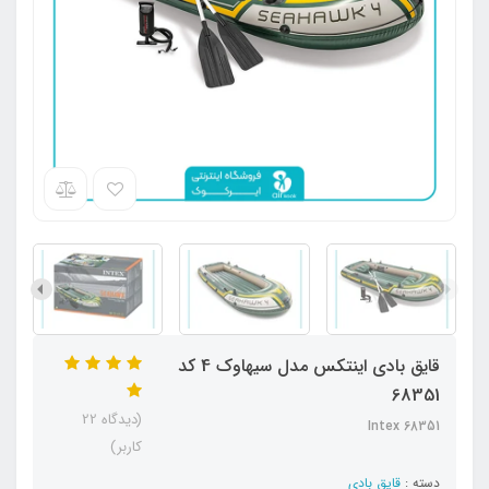
قایق بادی اینتکس مدل سیهاوک 4 کد
68351
(دیدگاه 22
68351 Intex
کاربر)
دسته :
قایق بادی