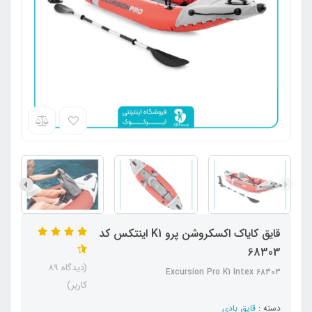
قایق کایاک اکسکروشن پرو K1 اینتکس کد
68303
(دیدگاه 89
Excursion Pro K1 Intex 68303
کاربر)
دسته :
قایق بادی