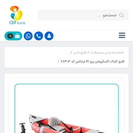
0
خانه
دسته بندی محصولات
قایق بادی
قایق کایاک اکسکروشن پرو K1 اینتکس کد 68303