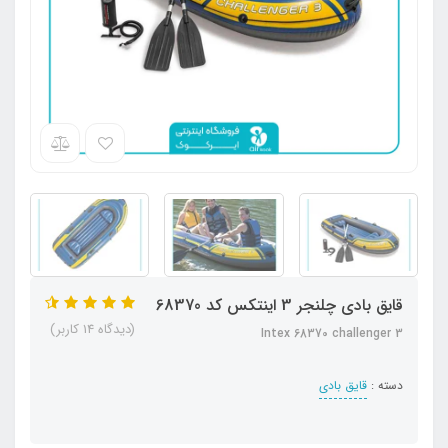
قایق بادی چلنجر 3 اینتکس کد 68370
(دیدگاه 14 کاربر)
Intex 68370 challenger 3
دسته :
قایق بادی