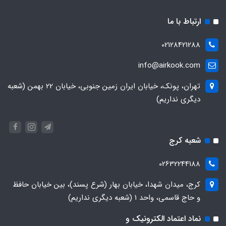
ارتباط با ما
02128421288
info@airkook.com
تهران، پونک، خیابان ایران زمین جنوبی، خیابان 22 بهمن (شعبه
دیگری نداریم)
شعبه کرج
02632244188
کرج، میدان شهدا، خیابان بهار (شرع پسند)، بین خیابان حافظ
و حاج قاسمی، واحد ۱ (شعبه دیگری نداریم)
نماد اعتماد الکترونیک و