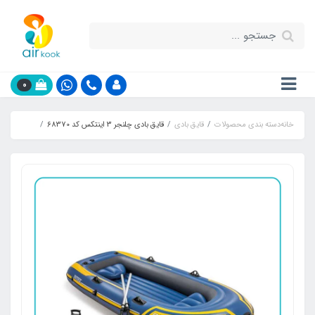
0
خانه
دسته بندی محصولات
قایق بادی
قایق بادی چلنجر 3 اینتکس کد 68370