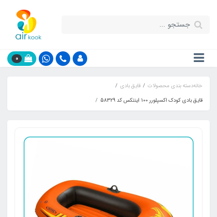
0
خانه
دسته بندی محصولات
قایق بادی
قایق بادی کودک اکسپلورر 100 اینتکس کد 58329