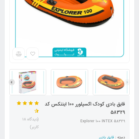
قایق بادی کودک اکسپلورر 100 اینتکس کد
58329
(دیدگاه 18
Explorer 100 INTEX 58329
کاربر)
دسته :
قایق بادی