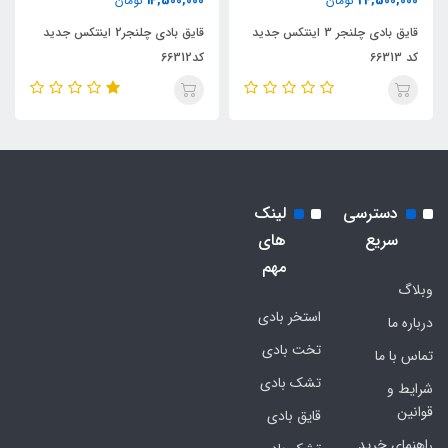
14,500,000
24,500,000
تومان
تومان
قایق بادی چلنجر 3 اینتکس جدید
قایق بادی چلنجر2 اینتکس جدید
کد 66313
کد66312
دسترسی
لینک
سریع
های
مهم
وبلاگ
استخر بادی
درباره ما
تخت بادی
تماس با ما
تشک بادی
شرایط و
قوانین
قایق بادی
راهنمای خرید