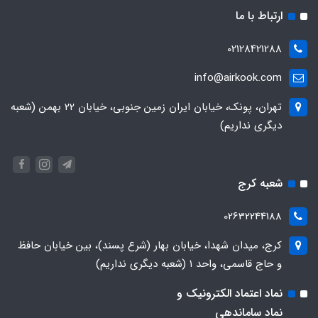
ارتباط با ما
02128421288
info@airkook.com
تهران، پونک، خیابان ایران زمین جنوبی، خیابان 22 بهمن (شعبه
دیگری نداریم)
شعبه کرج
02632244188
کرج، میدان شهدا، خیابان بهار (شرع پسند)، بین خیابان حافظ
و حاج قاسمی، واحد ۱ (شعبه دیگری نداریم)
نماد اعتماد الکترونیک و
نماد ساماندهی