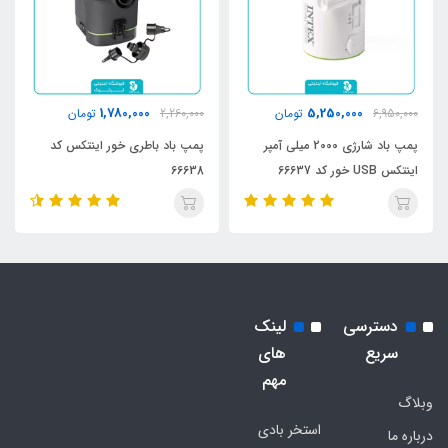
1,780,000
5,250,000
6,950,000
تومان
2,260,000
تومان
پمپ باد شارژی 2000 میلی آمپر
پمپ باد باطری خور اینتکس کد
اینتکس USB خور کد 66637
66638
دسترسی
لینک
سریع
های
مهم
وبلاگ
استخر بادی
درباره ما