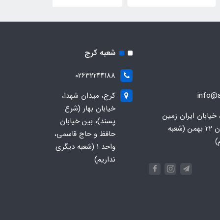
شعبه کرج
02632244188
info@a
کرج، میدان شهدا،
خیابان بهار (شرع
 خیابان ایران زمین
پسند)، بین خیابان
جنوبی، خیابان 22 بهمن (شعبه
حافظ و حاج قاسمی،
)
واحد ۱ (شعبه دیگری
نداریم)