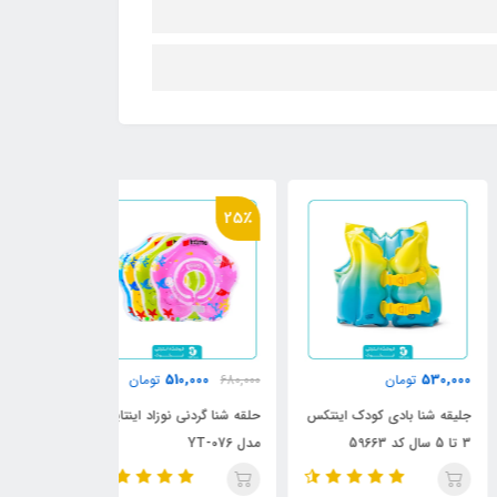
25٪
990,000
510,000
530,
تومان
680,000
تومان
تومان
قه شنا بادی کودک اینتکس
حلقه شنا گردنی نوزاد اینتایم
مدل YT-076
سایز 35 تا 37