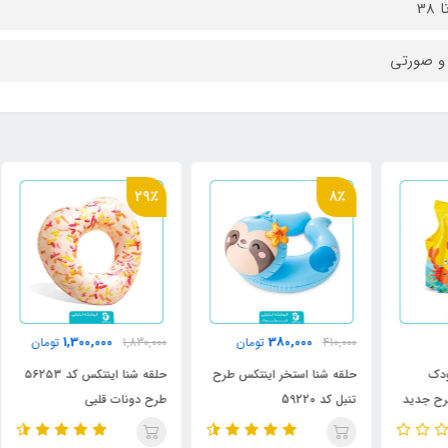
و صورتی
29٪
8٪
000
1,300,000
380,000
410,000
تومان
1,830,000
تومان
حلقه شنا استخر اینتکس طرح
حلقه شنا اینتکس کد ۵۶۲۵۳
جلی
تنبل کد 59220
طرح دونات قلبی
3 تا 5 سال کد 59663