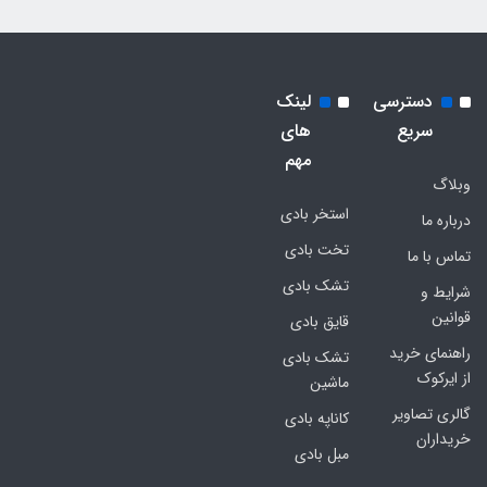
دسترسی
لینک
سریع
های
مهم
وبلاگ
استخر بادی
درباره ما
تخت بادی
تماس با ما
تشک بادی
شرایط و
قوانین
قایق بادی
راهنمای خرید
تشک بادی
از ایرکوک
ماشین
گالری تصاویر
کاناپه بادی
خریداران
مبل بادی