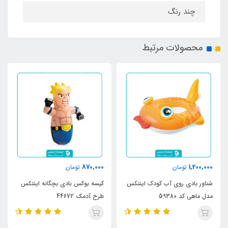
چند رنگ
محصولات مرتبط
870,000
1,200,000
تومان
تومان
شناور بادی روی آب کودک اینتکس
کیسه بوکس بادی بچگانه اینتکس
مدل ماهی کد 59380
طرح آدمک 44672