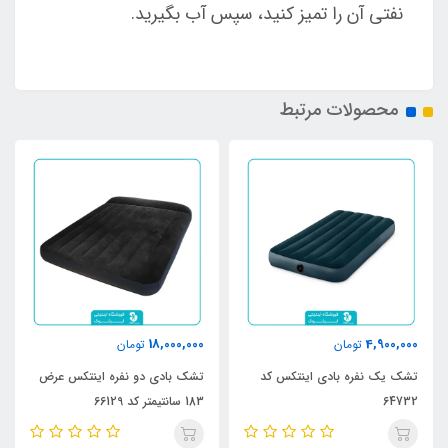
نفتی آن را تمیز کنید، سپس آب بگیرید.
محصولات مرتبط
18,000,000
4,900,000
تومان
تومان
تشک یک نفره بادی اینتکس کد
تشک بادی دو نفره اینتکس عرض
64732
183 سانتیمتر کد 66129