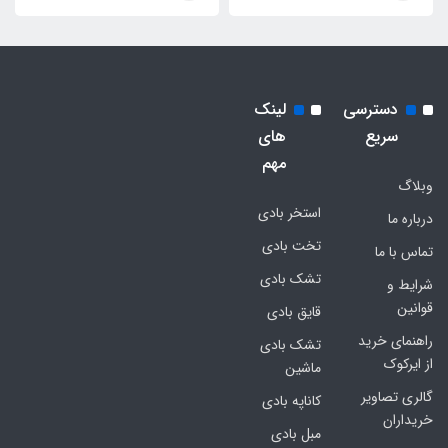
دسترسی
لینک
سریع
های
مهم
وبلاگ
استخر بادی
درباره ما
تخت بادی
تماس با ما
تشک بادی
شرایط و
قوانین
قایق بادی
راهنمای خرید
تشک بادی
از ایرکوک
ماشین
گالری تصاویر
کاناپه بادی
خریداران
مبل بادی