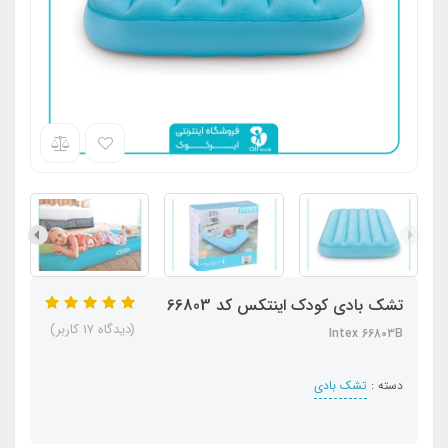
تشک بادی کودک اینتکس کد 66803
(دیدگاه 17 کاربر)
Intex 66803B
دسته :
تشک بادی