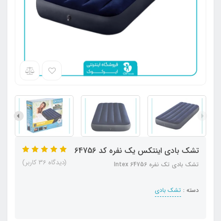
تشک بادی اینتکس یک نفره کد 64756
(دیدگاه 36 کاربر)
تشک بادی تک نفره Intex 64756
دسته :
تشک بادی