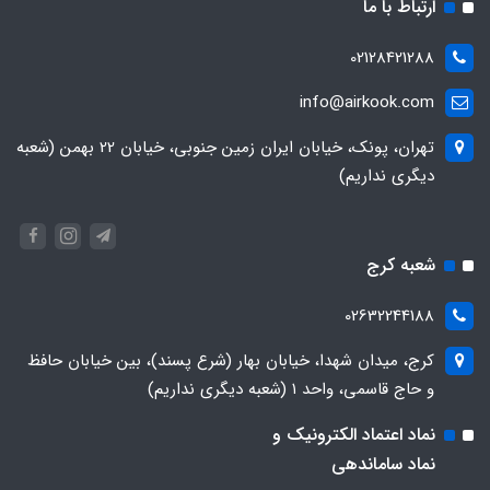
ارتباط با ما
02128421288
info@airkook.com
تهران، پونک، خیابان ایران زمین جنوبی، خیابان 22 بهمن (شعبه
دیگری نداریم)
شعبه کرج
02632244188
کرج، میدان شهدا، خیابان بهار (شرع پسند)، بین خیابان حافظ
و حاج قاسمی، واحد ۱ (شعبه دیگری نداریم)
نماد اعتماد الکترونیک و
نماد ساماندهی