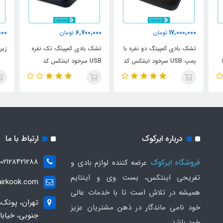
000
6,700,000
17,000,000
تومان
تومان
تشک بادی کمپینگ دو نفره با
تشک بادی کمپینگ تک نفره
زیران
پمپ USB سرخود اینتکس کد
USB سرخود اینتکس کد
66127
66128
درباره ایرکوک
ارتباط با ما
02128421288
فروشگاه ایرکوک
عرضه کننده لوازم بادی و
تفریحی اینتکس، بست وی و اینتایم
irkook.com
همیشه در تلاش است تا با خدمات عالی
تهران، پونک،
خود نامی ماندگار در ذهن مشتریان عزیز
خود باشد.