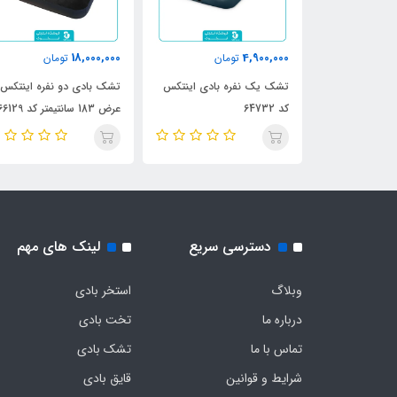
18,000,000
4,900,000
مان
تومان
تومان
کس دو نفره با
تشک یک نفره بادی اینتکس
تشک بادی دو نفره اینتکس
پمپ دستی و بالش کد 64765
کد 64732
عرض 183 سانتیمتر کد 66129
دسترسی سریع
لینک های مهم
وبلاگ
استخر بادی
درباره ما
تخت بادی
تماس با ما
تشک بادی
شرایط و قوانین
قایق بادی