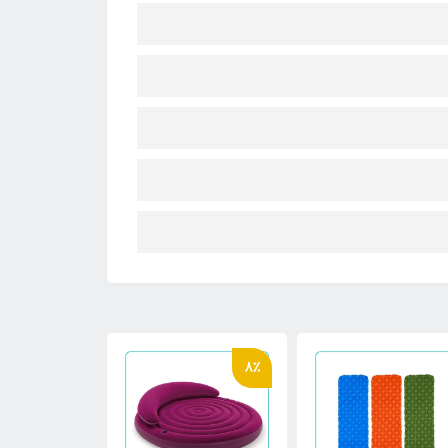
4٪
8٪