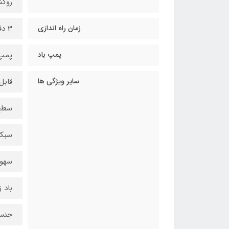
روک
زمان راه اندازی
3 دقیقه
پمپ باد
پمپ با
سایر ویژگی ها
قابل
سطح
سبک
سهول
باد 
جنس 