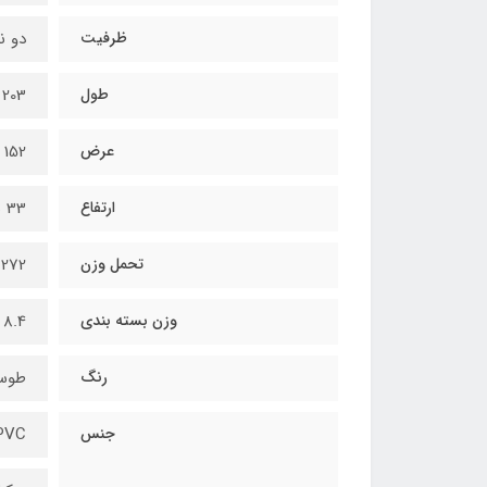
ظرفیت
دو نف
طول
203 سانتی‌متر
عرض
152 سانتی‌متر
ارتفاع
33 سانتی‌متر
تحمل وزن
272 کیلوگرم
وزن بسته بندی
8.4 کیلوگرم
رنگ
طوس
جنس
PVC