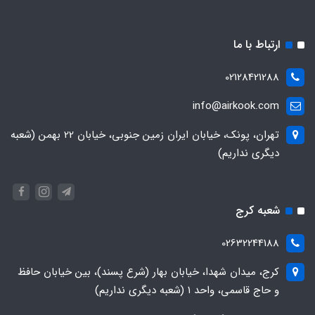
ارتباط با ما
02128421288
info@airkook.com
تهران، پونک، خیابان ایران زمین جنوبی، خیابان 22 بهمن (شعبه
دیگری نداریم)
شعبه کرج
02632244188
کرج، میدان شهدا، خیابان بهار (شرع پسند)، بین خیابان حافظ
و حاج قاسمی، واحد ۱ (شعبه دیگری نداریم)