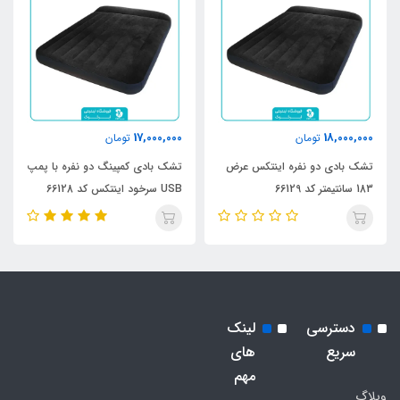
17,000,000
18,000,000
تومان
تومان
تشک بادی دو نفره اینتکس عرض
تشک بادی کمپینگ دو نفره با پمپ
183 سانتیمتر کد 66129
USB سرخود اینتکس کد 66128
دسترسی
لینک
سریع
های
مهم
وبلاگ