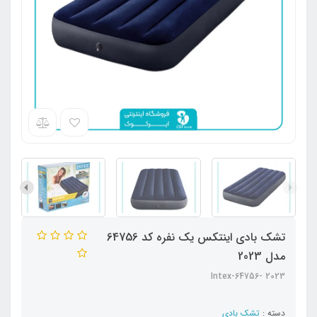
تشک بادی اینتکس یک نفره کد 64756
مدل 2023
2023 -Intex-64756
دسته :
تشک بادی