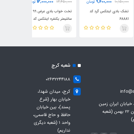
16,000,000
13,000,000
9,400,000
10,150,
تومان
13,450,000
تومان
تومان
 بادی اینتکس گرد کد
تخت خواب بادی عرض 99
تخت خواب بادی 
68
سانتیمتر یکنفره اینتکس کد
67770
64488
شعبه کرج
02632244188
info@a
کرج، میدان شهدا،
خیابان بهار (شرع
 خیابان ایران زمین
پسند)، بین خیابان
جنوبی، خیابان 22 بهمن (شعبه
حافظ و حاج قاسمی،
)
واحد ۱ (شعبه دیگری
نداریم)