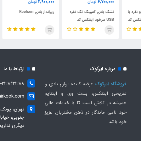
2,900,000
6,700,000
تومان
تومان
000
ا
تشک بادی کمپینگ تک نفره
زیرانداز بادی Koolsen
تشک
کد
USB سرخود اینتکس کد
881
66127
درباره ایرکوک
ارتباط با ما
02128421288
فروشگاه ایرکوک
عرضه کننده لوازم بادی و
تفریحی اینتکس، بست وی و اینتایم
irkook.com
همیشه در تلاش است تا با خدمات عالی
تهران، پونک،
خود نامی ماندگار در ذهن مشتریان عزیز
خود باشد.
دیگری نداریم