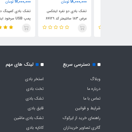
17,000,000
18,000,000
ان
تومان
تومان
بادی اینتکس
تشک بادی دو نفره اینتکس
تشک بادی کمپینگ دو نفره ب
عرض 183 سانتیمتر کد 66129
پمپ USB سرخود اینتکس 
66128
دسترسی سریع
لینک های مهم
وبلاگ
استخر بادی
درباره ما
تخت بادی
تماس با ما
تشک بادی
شرایط و قوانین
قایق بادی
راهنمای خرید از ایرکوک
تشک بادی ماشین
گالری تصاویر خریداران
کاناپه بادی