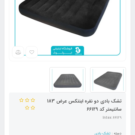
تشک بادی دو نفره اینتکس عرض 183
سانتیمتر کد 66129
Intex 66129
دسته :
تشک بادی