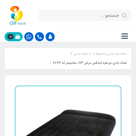
0
خانه
دسته بندی محصولات
تشک بادی
تشک بادی دو نفره اینتکس عرض 183 سانتیمتر کد 66129