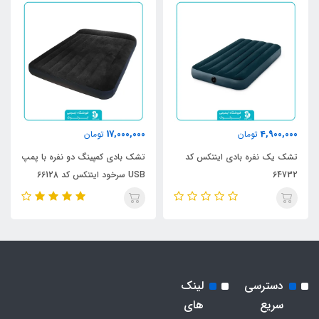
17,000,000
4,900,000
تومان
تومان
تشک یک نفره بادی اینتکس کد
تشک بادی کمپینگ دو نفره با پمپ
64732
USB سرخود اینتکس کد 66128
دسترسی
لینک
سریع
های