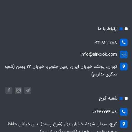
ارتباط با ما
02128421288
info@airkook.com
تهران، پونک، خیابان ایران زمین جنوبی، خیابان 22 بهمن (شعبه
دیگری نداریم)
شعبه کرج
02632244188
کرج، میدان شهدا، خیابان بهار (شرع پسند)، بین خیابان حافظ
و حاج قاسمی، واحد ۱ (شعبه دیگری نداریم)