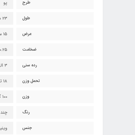
طرح
پو
طول
23 سانتیمتر
عرض
15 سانتیمتر
ضخامت
0.25 میلیمت
رده سنی
3 الی 6 سال
تحمل وزن
18 تا 30 کیلوگرم
وزن
100 گرم
رنگ
چند 
جنس
وینی