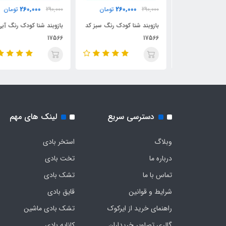
260,000
260,000
ن
290,000
تومان
290,000
تومان
س کد 58642
بازوبند شنا کودک رنگ سبز کد
بازوبند شنا کودک رنگ آبی ک
17566
17566
دسترسی سریع
لینک های مهم
وبلاگ
استخر بادی
درباره ما
تخت بادی
تماس با ما
تشک بادی
شرایط و قوانین
قایق بادی
راهنمای خرید از ایرکوک
تشک بادی ماشین
گالری تصاویر خریداران
کاناپه بادی