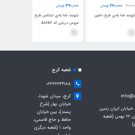
250,000
370,000
260,000
310,
تومان
تومان
تومان
وبند شنا بادی طرح دلفین
بازوبند شنا بادی اینتکس طرح
بازوبند شنا اینتکس ک
عروس دریایی کد 58652
شعبه کرج
02632244188
info@a
کرج، میدان شهدا،
خیابان بهار (شرع
 خیابان ایران زمین
پسند)، بین خیابان
جنوبی، خیابان 22 بهمن (شعبه
حافظ و حاج قاسمی،
)
واحد ۱ (شعبه دیگری