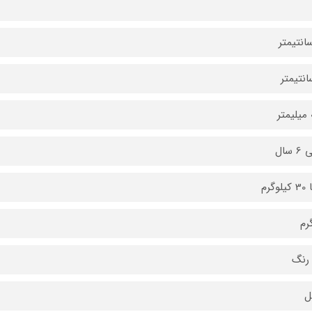
ر
رنگ
ل