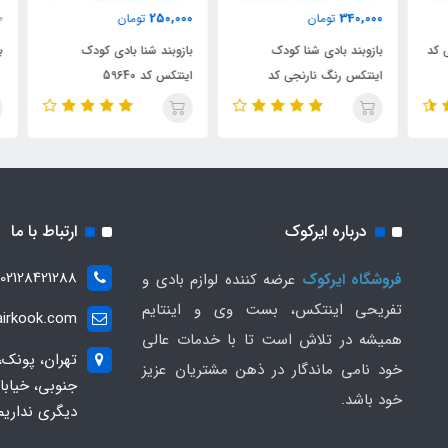
250,000
340,000
تومان
تومان
000
د
بازوبند بادی شنا کودک
بازوبند شنا بادی کودک
باز
اینتکس رنگ نارنجی کد
اینتکس کد 59640
58641
درباره ایرکوک
ارتباط با ما
02128421288
فروشگاه ایرکوک
عرضه کننده لوازم بادی و
تفریحی اینتکس، بست وی و اینتایم
irkook.com
همیشه در تلاش است تا با خدمات عالی
تهران، پونک،
خود نامی ماندگار در ذهن مشتریان عزیز
خود باشد.
دیگری نداریم