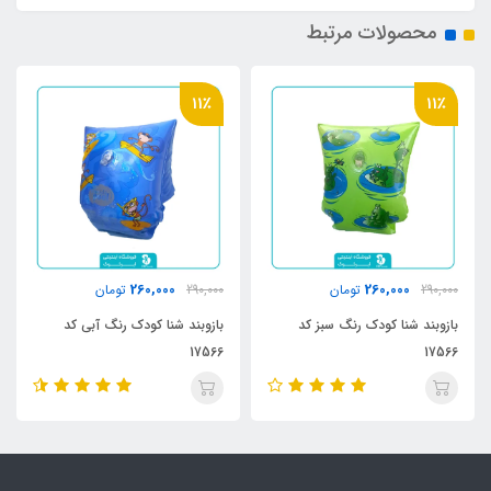
محصولات مرتبط
11٪
340,000
260,000
260,000
تومان
290,000
تومان
تو
 شنا کودک رنگ سبز کد
بازوبند شنا کودک رنگ آبی کد
بازوبند با
17566
رنگ نارنجی کد