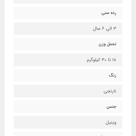
رده سنی
3 الی 6 سال
تحمل وزن
18 تا 30 کیلوگرم
رنگ
نارنجی
جنس
وینیل