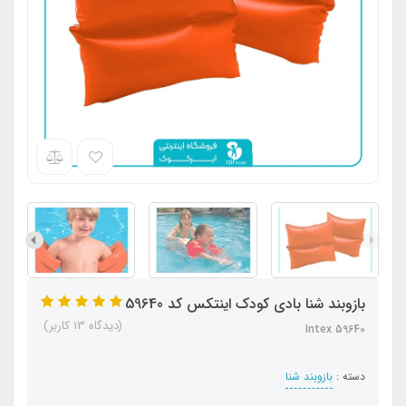
بازوبند شنا بادی کودک اینتکس کد 59640
(دیدگاه 13 کاربر)
Intex 59640
دسته :
بازوبند شنا