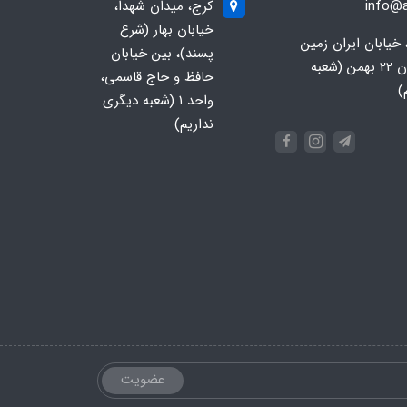
info@a
کرج، میدان شهدا،
خیابان بهار (شرع
 خیابان ایران زمین
پسند)، بین خیابان
جنوبی، خیابان 22 بهمن (شعبه
حافظ و حاج قاسمی،
)
واحد ۱ (شعبه دیگری
نداریم)
عضویت