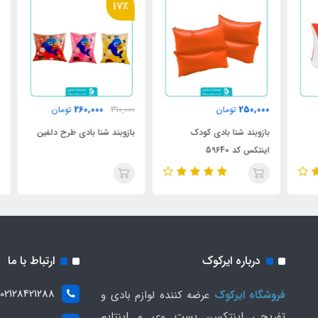
17٪
000
260,000
250,000
تومان
310,000
تومان
بازوبند شنا بادی کودک
بازوبند شنا بادی طرح دلفین
باز
اینتکس کد 59640
عروس
درباره ایرکوک
ارتباط با ما
02128421288
فروشگاه ایرکوک
عرضه کننده لوازم بادی و
تفریحی اینتکس، بست وی و اینتایم