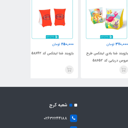
11٪
260,000
250,000
370,
تومان
تومان
290,000
وبند شنا بادی اینتکس طرح
بازوبند شنا اینتکس کد 58642
بازوبند شنا کودک
 دریایی کد 58652
17566
شعبه کرج
02632244188