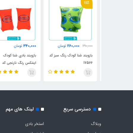
11٪
340,000
260,000
ن
290,000
تومان
تومان
س کد 58642
بازوبند شنا کودک رنگ سبز کد
بازوبند بادی شنا کودک
17566
اینتکس رنگ نارنجی کد
58641
دسترسی سریع
لینک های مهم
وبلاگ
استخر بادی