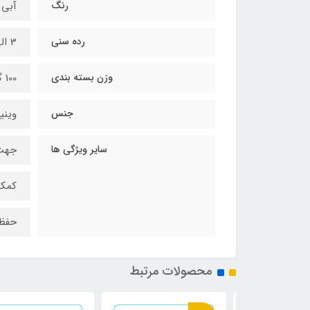
رنگ
آبی
رده سنی
3 الی 6 سال
وزن بسته بندی
100 گرم
جنس
وینی
سایر ویژگی ها
جهت 
کمک 
حفظ 
محصولات مرتبط