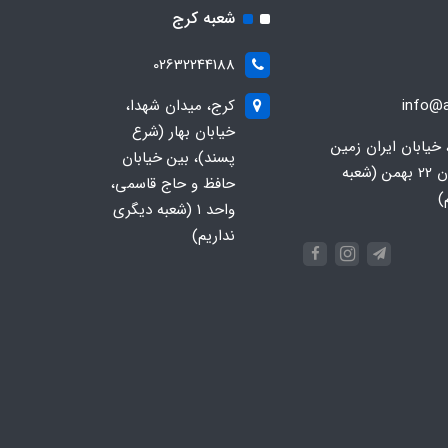
شعبه کرج
02632244188
info@a
کرج، میدان شهدا،
خیابان بهار (شرع
 خیابان ایران زمین
پسند)، بین خیابان
جنوبی، خیابان 22 بهمن (شعبه
حافظ و حاج قاسمی،
)
واحد ۱ (شعبه دیگری
نداریم)