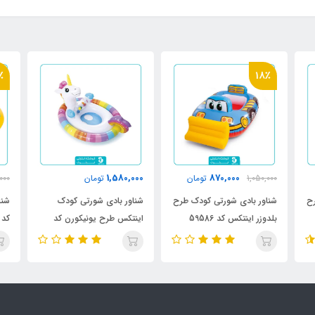
٪
18٪
1,580,000
870,000
1,050,000
تومان
تومان
000
رح
شناور بادی شورتی کودک طرح
شناور بادی شورتی کودک
شنا
بلدوزر اینتکس کد 59586
اینتکس طرح یونیکورن کد
کد 9574
59570