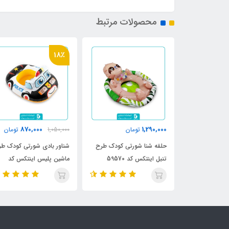
محصولات مرتبط
18٪
870,000
1,290,000
860
تومان
تومان
1,050,000
تومان
ودک اینتکس
حلقه شنا شورتی کودک طرح
شناور بادی شورتی کودک ط
درسه کد
تنبل اینتکس کد 59570
ماشین پلیس اینتکس کد
59586