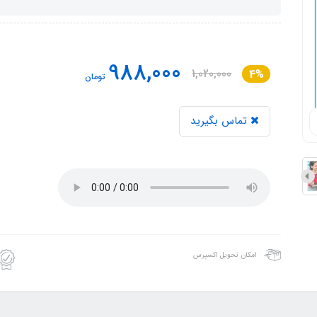
988,000
1,020,000
4%
تومان
تماس بگیرید
امکان تحویل اکسپرس