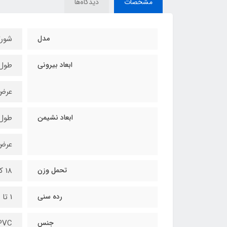
مشخصات
دیدگاه‌ها
مدل
شور
ابعاد بیرونی
طول : 74 س
عرض: 45 سا
ابعاد نشیمن
طول: 26 سان
عرض: 20 سا
تحمل وزن
18 کیلوگرم
رده سنی
1 تا 3 سال
جنس
PVC