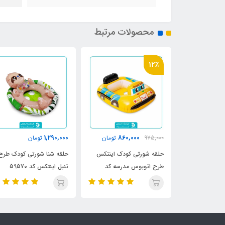
محصولات مرتبط
18٪
870,000
1,290,000
860,
تومان
تومان
1,050,000
تومان
کودک اینتکس
حلقه شنا شورتی کودک طرح
شناور بادی شورتی کودک 
 مدرسه کد
تنبل اینتکس کد 59570
ماشین پلیس اینتکس کد
59586