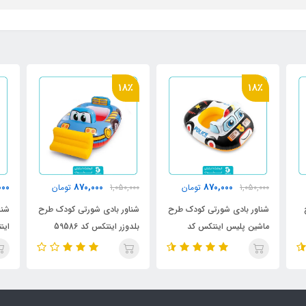
18٪
1,580,000
870,000
1,050,000
تومان
تومان
00
طرح
شناور بادی شورتی کودک طرح
شناور بادی شورتی کودک
شن
بلدوزر اینتکس کد 59586
اینتکس طرح یونیکورن کد
کد 4
59570