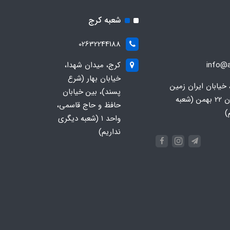
شعبه کرج
02632244188
info@a
کرج، میدان شهدا،
خیابان بهار (شرع
 خیابان ایران زمین
پسند)، بین خیابان
جنوبی، خیابان 22 بهمن (شعبه
حافظ و حاج قاسمی،
)
واحد ۱ (شعبه دیگری
نداریم)