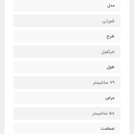
مدل
شورتی
طرح
جرثقیل
طول
79 سانتیمتر
عرض
58 سانتیمتر
ضخامت