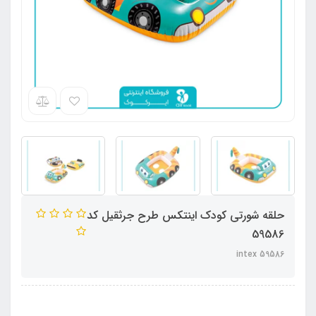
حلقه شورتی کودک اینتکس طرح جرثقیل کد
59586
intex 59586