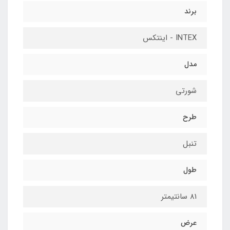
برند
INTEX - اینتکس
مدل
شورتی
طرح
تنبل
طول
81 سانتیمتر
عرض