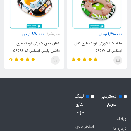
870,000
1,290,000
تومان
1,050,000
تومان
حلقه شنا شورتی کودک طرح تنبل
شناور بادی شورتی کودک طرح
اینتکس کد 59570
ماشین پلیس اینتکس کد 59586
دسترسی
لینک
سریع
های
مهم
وبلاگ
استخر بادی
درباره ما