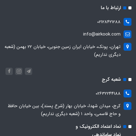
ارتباط با ما
02128421288
info@airkook.com
تهران، پونک، خیابان ایران زمین جنوبی، خیابان 22 بهمن (شعبه
دیگری نداریم)
شعبه کرج
02632244188
کرج، میدان شهدا، خیابان بهار (شرع پسند)، بین خیابان حافظ
و حاج قاسمی، واحد ۱ (شعبه دیگری نداریم)
نماد اعتماد الکترونیک و
نماد ساماندهی