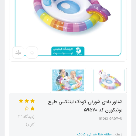
شناور بادی شورتی کودک اینتکس طرح
یونیکورن کد 59570
(دیدگاه 13
Intex 59570U
کاربر)
دسته :
حلقه شنا شورتی کودک