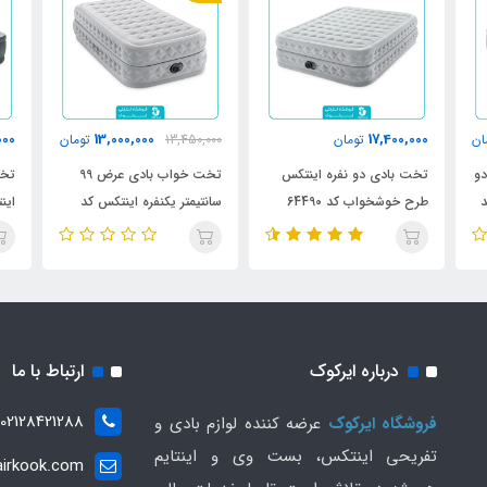
000
13,000,000
17,400,000
ان
تومان
13,450,000
تومان
و
تخت بادی دو نفره اینتکس
تخت خواب بادی عرض 99
تخت
تولید
طرح خوشخواب کد 64490
سانتیمتر یکنفره اینتکس کد
اینتکس
64488
درباره ایرکوک
ارتباط با ما
02128421288
فروشگاه ایرکوک
عرضه کننده لوازم بادی و
تفریحی اینتکس، بست وی و اینتایم
irkook.com