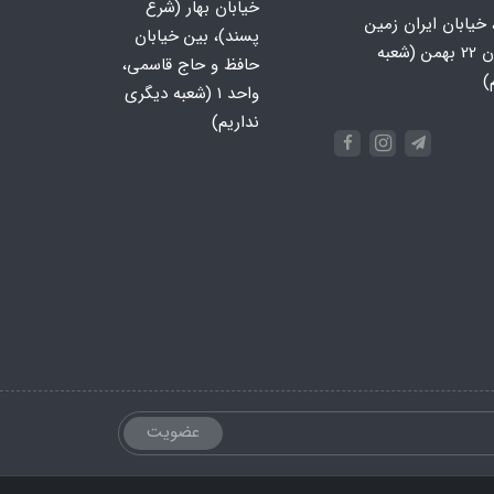
خیابان بهار (شرع
 خیابان ایران زمین
پسند)، بین خیابان
جنوبی، خیابان 22 بهمن (شعبه
حافظ و حاج قاسمی،
)
واحد ۱ (شعبه دیگری
نداریم)
عضویت