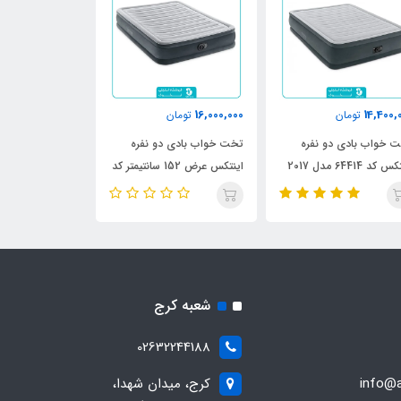
10,300,000
16,000,000
14,400,
تومان
تومان
تومان
 خواب بادی دو نفره
تخت خواب بادی دو نفره
تخت خواب بادی 
 کد 64414 مدل 2017
اینتکس عرض 152 سانتیمتر کد
67766
67770
شعبه کرج
02632244188
info@a
کرج، میدان شهدا،