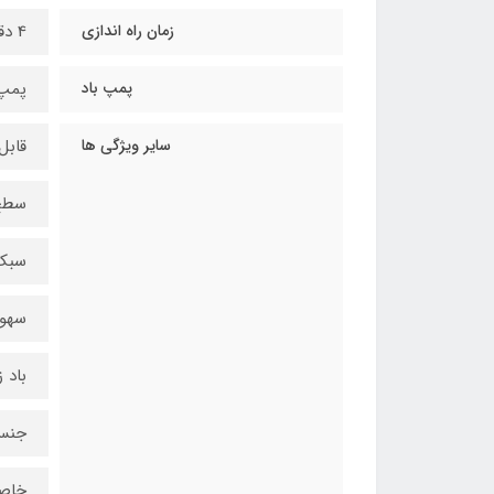
زمان راه اندازی
4 دقیقه و 30 ثانیه
پمپ باد
پمپ با
سایر ویژگی ها
قابل
سطح
سبک
سهول
باد 
جنس 
خاص