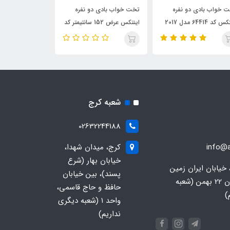
ت خواب بادی دو نفره
تخت خواب بادی یکنفره
تخت خواب بادی 
اینتکس عرض 152 سانتیمتر کد
اینتکس عرض 99 سانتیمتر کد
67768
67766
677
شعبه کرج
02632244188
info@a
کرج، میدان شهدا،
خیابان بهار (شرع
 خیابان ایران زمین
پسند)، بین خیابان
جنوبی، خیابان 22 بهمن (شعبه
حافظ و حاج قاسمی،
)
واحد ۱ (شعبه دیگری
نداریم)