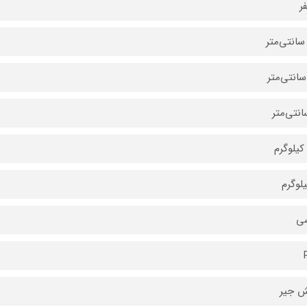
ر
ی
ش جیر