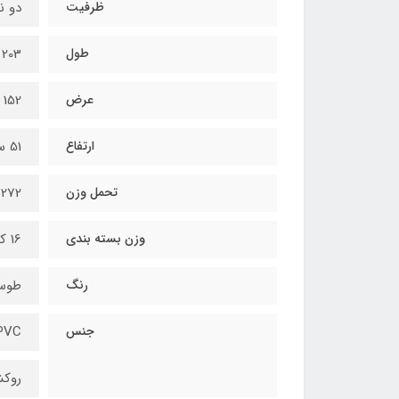
ظرفیت
دو نف
طول
203 سانتی‌متر
عرض
152 سانتی‌متر
ارتفاع
51 سانتی‌متر
تحمل وزن
272 کیلوگرم
وزن بسته بندی
16 کیلوگرم
رنگ
طوس
جنس
PVC
روک