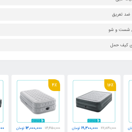
 ضد تعریق
ل شست و شو
ی کیف حمل
4٪
000
14,400,000
13,000,000
مان
13,450,000
تومان
تومان