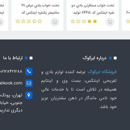
دو
تخت خواب بادی عرض 99
تخت خواب بادی دو نفره
تخ
6 تولید
سانتیمتر یکنفره اینتکس کد
اینتکس کد 64414 مدل 2017
70
64488
درباره ایرکوک
ارتباط با ما
02128421288
فروشگاه ایرکوک
عرضه کننده لوازم بادی و
تفریحی اینتکس، بست وی و اینتایم
irkook.com
همیشه در تلاش است تا با خدمات عالی
تهران، پونک،
خود نامی ماندگار در ذهن مشتریان عزیز
خود باشد.
دیگری نداریم