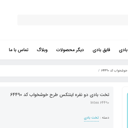
ادی
قایق بادی
دیگر محصولات
وبلاگ
تماس با ما
شخواب کد 64490
تخت بادی دو نفره اینتکس طرح خوشخواب کد 64490
Intex 64490
دسته :
تخت بادی