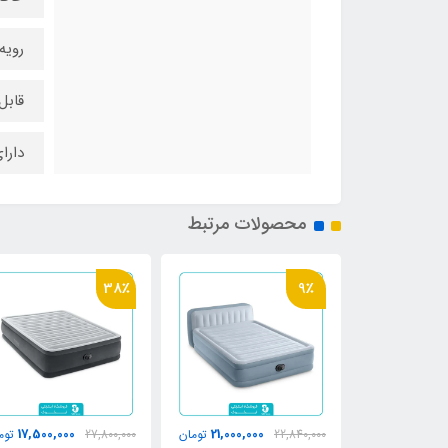
رویه
قاب
دارا
محصولات مرتبط
16٪
38٪
19,300,000
17,500,000
21,000,00
تومان
27,800,000
تومان
22,830,000
تو