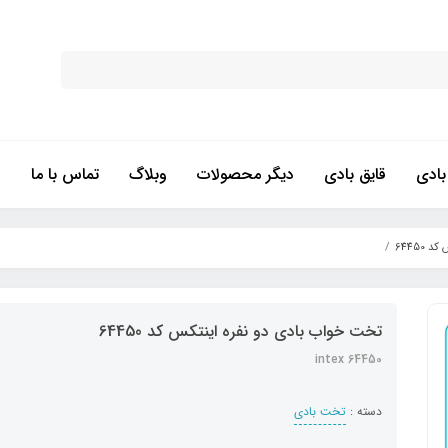
ادی
قایق بادی
دیگر محصولات
وبلاگ
تماس با ما
64450
تخت خواب بادی دو نفره اینتکس کد 64450
intex 64450
دسته :
تخت بادی