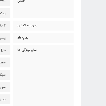
جنس
PVC
روک
زمان راه اندازی
4 دقیقه
پمپ باد
پمپ با
سایر ویژگی ها
قابل
سطح
سبک
سهول
باد 