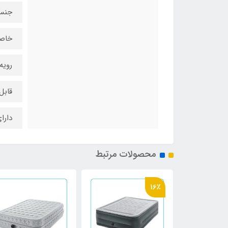
جنس 
خاص
رویه
قاب
دارا
محصولات مرتبط
16٪