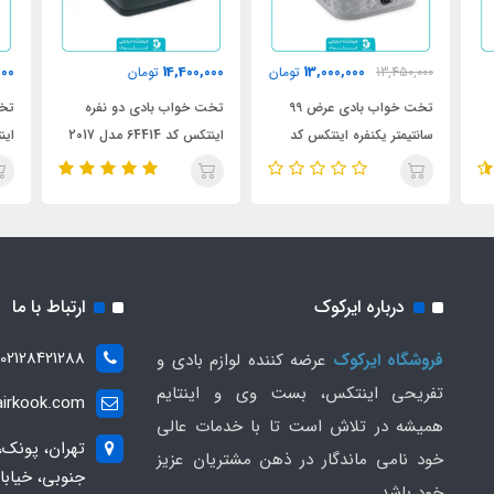
000
14,400,000
13,000,000
13,450,000
تومان
تومان
تخت خواب بادی عرض 99
تخت خواب بادی دو نفره
تخت
سانتیمتر یکنفره اینتکس کد
اینتکس کد 64414 مدل 2017
770
64488
درباره ایرکوک
ارتباط با ما
02128421288
فروشگاه ایرکوک
عرضه کننده لوازم بادی و
تفریحی اینتکس، بست وی و اینتایم
irkook.com
همیشه در تلاش است تا با خدمات عالی
تهران، پونک،
خود نامی ماندگار در ذهن مشتریان عزیز
خود باشد.