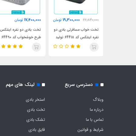
17,400,000
19,300,000
17,500,0
تومان
22,830,000
تومان
تومان
ی دو نفره
تخت خواب مسافرتی بادی دو
تخت بادی دو نفره اینتکس
نفره اینتکس کد 64418 تولید
طرح خوشخواب کد 64490
2024
دسترسی سریع
لینک های مهم
وبلاگ
استخر بادی
درباره ما
تخت بادی
تماس با ما
تشک بادی
شرایط و قوانین
قایق بادی