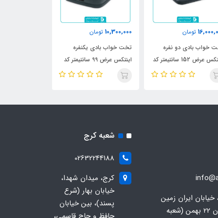
0,000
10,300,000
16,000,
تومان
تومان
16,900,000
 خواب بادی دو نفره
تخت خواب بادی یکنفره
تخت خواب بادی 
اینتکس عرض 152 سانتیمتر کد
اینتکس عرض 99 سانتیمتر کد
67768
67766
67
شعبه کرج
02632244188
info@a
کرج، میدان شهدا،
خیابان بهار (شرع
 خیابان ایران زمین
پسند)، بین خیابان
جنوبی، خیابان 22 بهمن (شعبه
حافظ و حاج قاسمی،