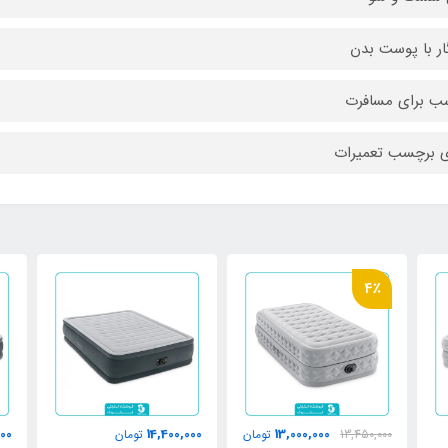
ار با پوست بدن
ب برای مسافرت
ی برچسب تعمیرات
4٪
000
14,400,000
13,000,000
13,450,000
تومان
تومان