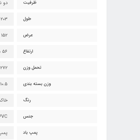
ظرفیت
دو نف
طول
203 سانتیمتر
عرض
152 سانتیمتر
ارتفاع
56 سانتیمتر
تحمل وزن
272 کیلوگرم
وزن بسته بندی
10.5 کیلوگرم
رنگ
خاک
جنس
PVC روکش ج
پمپ باد
پمپ برقی