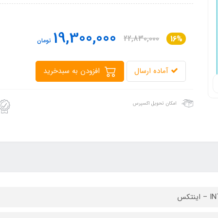
19,300,000
22,830,000
16%
تومان
آماده ارسال
افزودن به سبدخرید
امکان تحویل اکسپرس
ینتکس