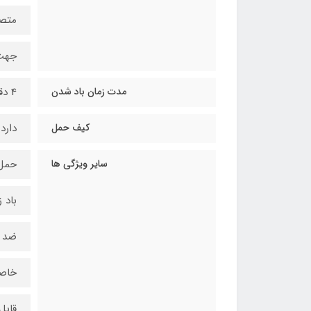
متصل
جهت 
مدت زمان باد شدن
4 دقیقه و 30 ثانیه
کیف حمل
دارد
سایر ویژگی ها
حمل
باد 
ضد ت
خاص
قاب