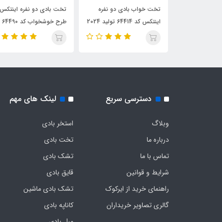
ی دو نفره
تخت خواب بادی دو نفره
تخت بادی دو نفره اینتکس
اینتکس کد 64414 تولید 2024
طرح خوشخواب کد 64490
دسترسی سریع
لینک های مهم
وبلاگ
استخر بادی
درباره ما
تخت بادی
تماس با ما
تشک بادی
شرایط و قوانین
قایق بادی
راهنمای خرید از ایرکوک
تشک بادی ماشین
گالری تصاویر خریداران
کاناپه بادی
مبل بادی