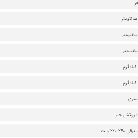
ر
ستری
یر
 240-220 ولت