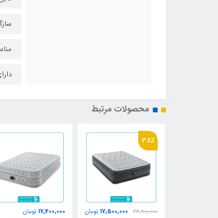
سازگ
مناس
دارا
محصولات مرتبط
38٪
17,400,000
17,500,000
21,000,0
تومان
27,800,000
تومان
تومان