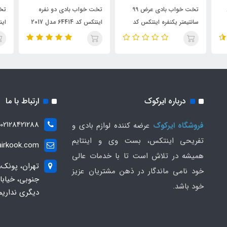
تخت خواب بادی عرض 99
تخت خواب بادی دو نفره
تخت
سانتیمتر یکنفره اینتکس کد
اینتکس کد 64414 مدل 2017
770
64488
درباره ایرکوک
ارتباط با ما
02128421288
فروشگاه ایرکوک
عرضه کننده لوازم بادی و
تفریحی اینتکس، بست وی و اینتایم
irkook.com
همیشه در تلاش است تا با خدمات عالی
تهران، پونک،
خود نامی ماندگار در ذهن مشتریان عزیز
خود باشد.
دیگری نداریم