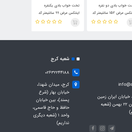
 خواب بادی دو نفره
تخت خواب بادی یکنفره
تخت خواب بادی 
اینتکس عرض 152 سانتیمتر کد
اینتکس عرض 99 سانتیمتر کد
67768
67766
67
شعبه کرج
02632244188
info@a
کرج، میدان شهدا،
خیابان بهار (شرع
 خیابان ایران زمین
پسند)، بین خیابان
جنوبی، خیابان 22 بهمن (شعبه
حافظ و حاج قاسمی،
)
واحد ۱ (شعبه دیگری
نداریم)