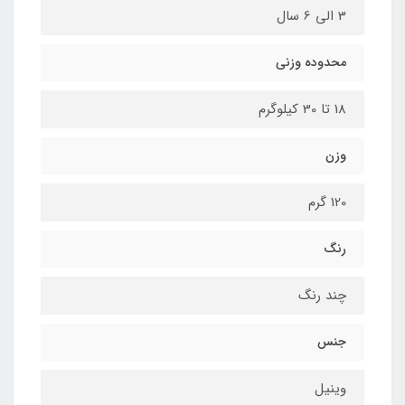
3 الی 6 سال
محدوده وزنی
18 تا 30 کیلوگرم
وزن
120 گرم
رنگ
چند رنگ
جنس
وینیل