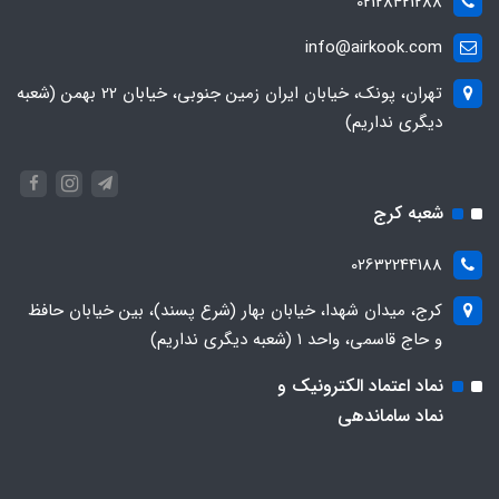
02128421288
info@airkook.com
تهران، پونک، خیابان ایران زمین جنوبی، خیابان 22 بهمن (شعبه
دیگری نداریم)
شعبه کرج
02632244188
کرج، میدان شهدا، خیابان بهار (شرع پسند)، بین خیابان حافظ
و حاج قاسمی، واحد ۱ (شعبه دیگری نداریم)
نماد اعتماد الکترونیک و
نماد ساماندهی