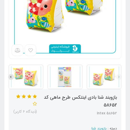
بازوبند شنا بادی اینتکس طرح ماهی کد
58652
(دیدگاه 6 کاربر)
Intex 58652
دسته :
بازوبند شنا