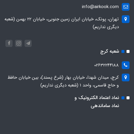
info@airkook.com
تهران، پونک، خیابان ایران زمین جنوبی، خیابان 22 بهمن (شعبه
دیگری نداریم)
شعبه کرج
02632244188
کرج، میدان شهدا، خیابان بهار (شرع پسند)، بین خیابان حافظ
و حاج قاسمی، واحد ۱ (شعبه دیگری نداریم)
نماد اعتماد الکترونیک و
نماد ساماندهی