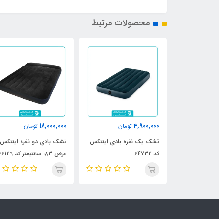
محصولات مرتبط
18,000,000
4,900,000
مان
تومان
تومان
کس دو نفره با
تشک یک نفره بادی اینتکس
تشک بادی دو نفره اینتکس
پمپ دستی و بالش کد 64765
کد 64732
عرض 183 سانتیمتر کد 66129