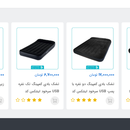
000
6,700,000
17,000,000
تومان
تومان
تشک بادی کمپینگ دو نفره با
تشک بادی کمپینگ تک نفره
زیران
پمپ USB سرخود اینتکس کد
USB سرخود اینتکس کد
66127
66128