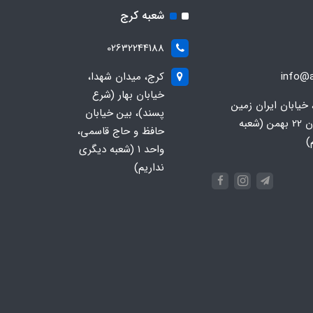
شعبه کرج
02632244188
info@a
کرج، میدان شهدا،
خیابان بهار (شرع
 خیابان ایران زمین
پسند)، بین خیابان
جنوبی، خیابان 22 بهمن (شعبه
حافظ و حاج قاسمی،
)
واحد ۱ (شعبه دیگری
نداریم)