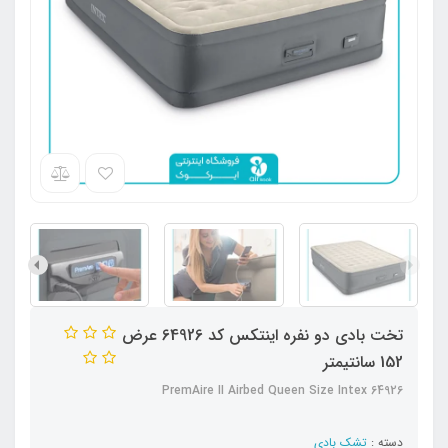
تخت بادی دو نفره اینتکس کد 64926 عرض
152 سانتیمتر
PremAire II Airbed Queen Size Intex 64926
دسته :
تشک بادی