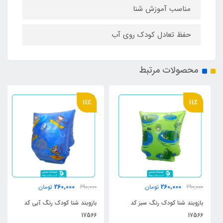
مناسب آموزش شنا
حفظ تعادل کودک روی آب
محصولات مرتبط
11٪
11٪
260,000
260,000
290,000
تومان
290,000
تومان
بازوبند شنا کودک رنگ سبز کد
بازوبند شنا کودک رنگ آبی کد
17566
17566