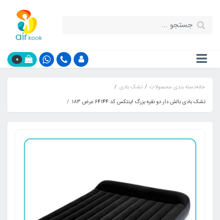
0
خانه
دسته بندی محصولات
تشک بادی
تشک بادی بالش دار دو نفره بزرگ اینتکس کد 64144 عرض 183