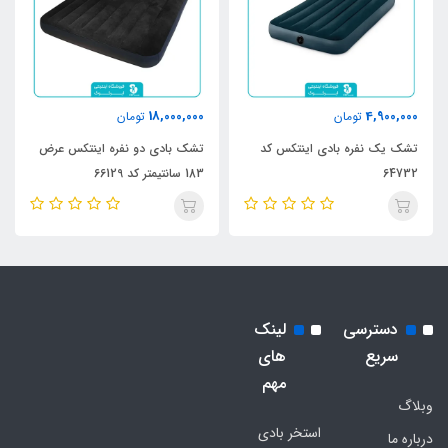
18,000,000
4,900,000
تومان
تومان
تشک یک نفره بادی اینتکس کد
تشک بادی دو نفره اینتکس عرض
64732
183 سانتیمتر کد 66129
دسترسی
لینک
سریع
های
مهم
وبلاگ
استخر بادی
درباره ما