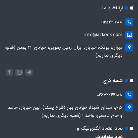
ارتباط با ما
02128421288
info@airkook.com
تهران، پونک، خیابان ایران زمین جنوبی، خیابان 22 بهمن (شعبه
دیگری نداریم)
شعبه کرج
02632244188
کرج، میدان شهدا، خیابان بهار (شرع پسند)، بین خیابان حافظ
و حاج قاسمی، واحد ۱ (شعبه دیگری نداریم)
نماد اعتماد الکترونیک و
نماد ساماندهی