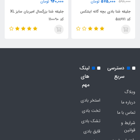
940,000
575,000
598,000
تومان
تومان
جلیقه شنا بادی بچه گانه اینتکس
جلیقه شنا بزرگسال امیریان سایز XL
کد 58671
کد 110090
دسترسی
لینک
سریع
های
مهم
وبلاگ
استخر بادی
درباره ما
تخت بادی
تماس با ما
تشک بادی
شرایط و
قوانین
قایق بادی