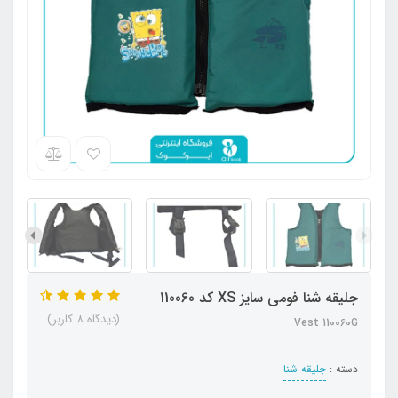
جلیقه شنا فومی سایز XS کد 110060
(دیدگاه 8 کاربر)
Vest 110060G
دسته :
جلیقه شنا