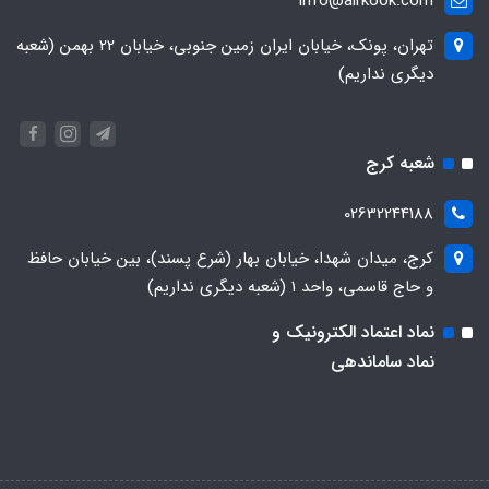
info@airkook.com
تهران، پونک، خیابان ایران زمین جنوبی، خیابان 22 بهمن (شعبه
دیگری نداریم)
شعبه کرج
02632244188
کرج، میدان شهدا، خیابان بهار (شرع پسند)، بین خیابان حافظ
و حاج قاسمی، واحد ۱ (شعبه دیگری نداریم)
نماد اعتماد الکترونیک و
نماد ساماندهی