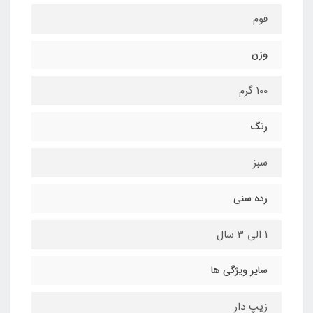
فوم
وزن
100 گرم
رنگ
سبز
رده سنی
1 الی 3 سال
سایر ویژگی ها
زیپ دار