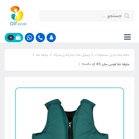
0
خانه
دسته بندی محصولات
وسایل شنا دخترانه و پسرانه
جلیقه شنا
جلیقه شنا فومی سایز XS کد 110060