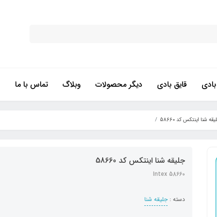
ادی
قایق بادی
دیگر محصولات
وبلاگ
تماس با ما
قه شنا اینتکس کد 58660
جلیقه شنا اینتکس کد 58660
Intex 58660
دسته :
جلیقه شنا