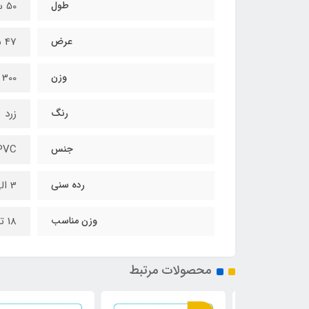
طول
50 سانتیمتر
عرض
47 سانتیمتر
وزن
300 گرم
رنگ
زرد
جنس
PVC
رده سنی
3 الی 6 سال
وزن مناسب
18 تا 30 کیلوگرم
محصولات مرتبط