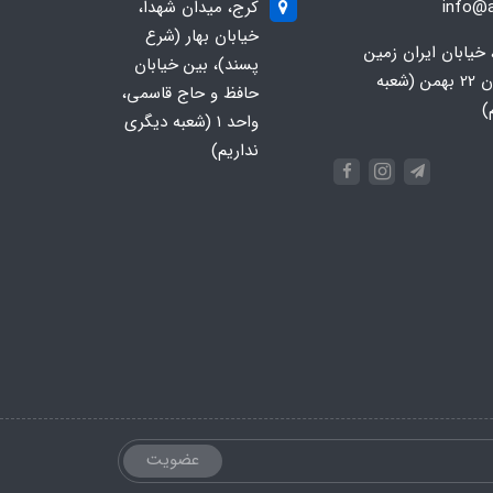
info@a
کرج، میدان شهدا،
خیابان بهار (شرع
 خیابان ایران زمین
پسند)، بین خیابان
جنوبی، خیابان 22 بهمن (شعبه
حافظ و حاج قاسمی،
)
واحد ۱ (شعبه دیگری
نداریم)
عضویت