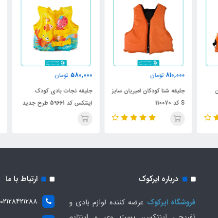
000
580,000
810,000
تومان
تومان
جلیقه شنا کودکان امیریان سایز
جلیقه نجات بادی کودک
جلی
S کد 110070
اینتکس کد 59661 طرح جدید
3 تا 5 سال کد 59663
درباره ایرکوک
ارتباط با ما
02128421288
فروشگاه ایرکوک
عرضه کننده لوازم بادی و
تفریحی اینتکس، بست وی و اینتایم