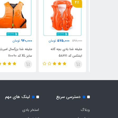
4٪
940,000
575,000
598,000
تومان
تومان
جلیقه نجات امیریان سایز L کد
جلیقه شنا بادی بچه گانه
جلیقه شنا بزرگسال امیریان
اینتکس کد 58671
سایز XL کد 110090
دسترسی سریع
لینک های مهم
وبلاگ
استخر بادی