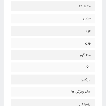
40 تا 44
جنس
فوم
وزن
400 گرم
رنگ
نارنجی
سایر ویژگی ها
زیپ دار