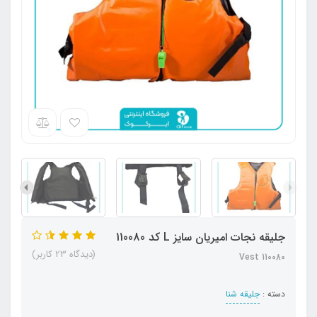
جلیقه نجات امیریان سایز L کد 110080
(دیدگاه 23 کاربر)
Vest 110080
دسته :
جلیقه شنا