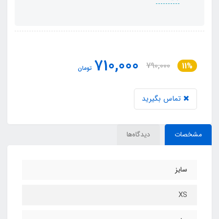
710,000
790,000
11%
تومان
تماس بگیرید
مشخصات
دیدگاه‌ها
سایز
XS