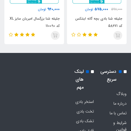
940,000
575,000
598,000
تومان
تومان
جلیقه شنا بادی بچه گانه اینتکس
جلیقه شنا بزرگسال امیریان سایز XL
کد 58671
کد 110090
دسترسی
لینک
سریع
های
مهم
وبلاگ
استخر بادی
درباره ما
تخت بادی
تماس با ما
تشک بادی
شرایط و
قوانین
قایق بادی