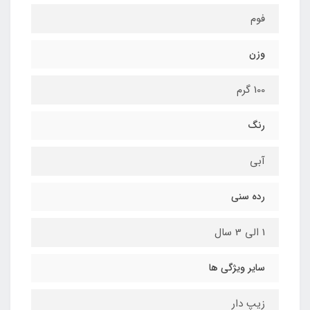
فوم
وزن
100 گرم
رنگ
آبی
رده سنی
1 الی 3 سال
سایر ویژگی ها
زیپ دار