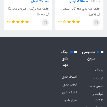
940,000
575,000
598,000
تومان
تومان
جلیقه شنا بادی بچه گانه اینتکس
جلیقه شنا بزرگسال امیریان سایز XL
کد 58671
کد 110090
دسترسی
لینک
سریع
های
مهم
وبلاگ
استخر بادی
درباره ما
تخت بادی
تماس با ما
تشک بادی
شرایط و
قوانین
قایق بادی