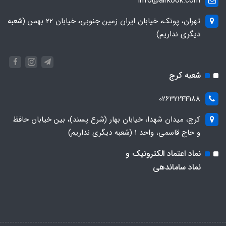
info@airkook.com
تهران، پونک، خیابان ایران زمین جنوبی، خیابان 22 بهمن (شعبه
دیگری نداریم)
شعبه کرج
02632244188
کرج، میدان شهدا، خیابان بهار (شرع پسند)، بین خیابان حافظ
و حاج قاسمی، واحد ۱ (شعبه دیگری نداریم)
نماد اعتماد الکترونیک و
نماد ساماندهی