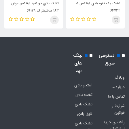
تشک یک نفره بادی اینتکس کد
تشک بادی دو نفره اینتکس عرض
64732
183 سانتیمتر کد 66129
دسترسی
لینک
سریع
های
مهم
وبلاگ
استخر بادی
درباره ما
تخت بادی
تماس با ما
تشک بادی
شرایط و
قوانین
قایق بادی
راهنمای خرید
تشک بادی
از ایرکوک