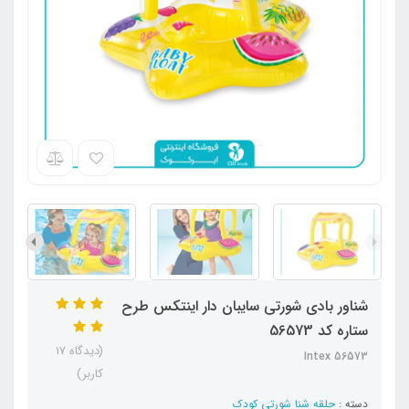
شناور بادی شورتی سایبان دار اینتکس طرح
ستاره کد 56573
(دیدگاه 17
Intex 56573
کاربر)
دسته :
حلقه شنا شورتی کودک