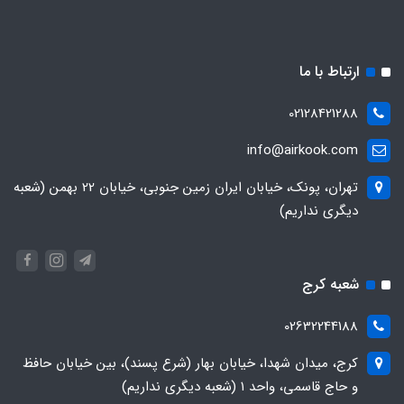
ارتباط با ما
02128421288
info@airkook.com
تهران، پونک، خیابان ایران زمین جنوبی، خیابان 22 بهمن (شعبه
دیگری نداریم)
شعبه کرج
02632244188
کرج، میدان شهدا، خیابان بهار (شرع پسند)، بین خیابان حافظ
و حاج قاسمی، واحد ۱ (شعبه دیگری نداریم)