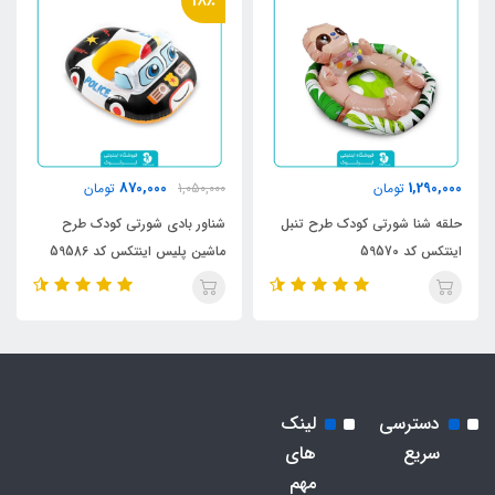
18٪
870,000
1,290,000
تومان
1,050,000
تومان
حلقه شنا شورتی کودک طرح تنبل
شناور بادی شورتی کودک طرح
اینتکس کد 59570
ماشین پلیس اینتکس کد 59586
دسترسی
لینک
سریع
های
مهم