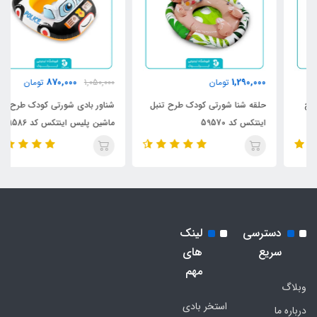
870,000
1,290,000
تومان
1,050,000
تومان
حلقه شنا شورتی کودک طرح تنبل
شناور بادی شورتی کودک طرح
اینتکس کد 59570
ماشین پلیس اینتکس کد 59586
دسترسی
لینک
سریع
های
مهم
وبلاگ
استخر بادی
درباره ما