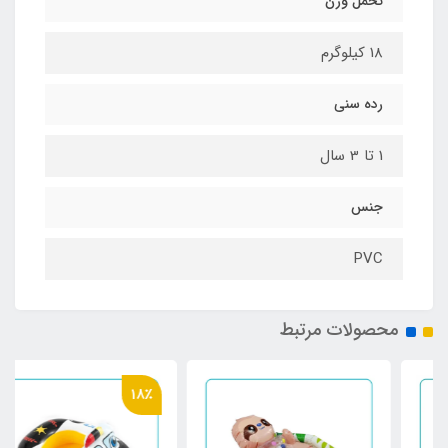
تحمل وزن
18 کیلوگرم
رده سنی
1 تا 3 سال
جنس
PVC
محصولات مرتبط
18٪