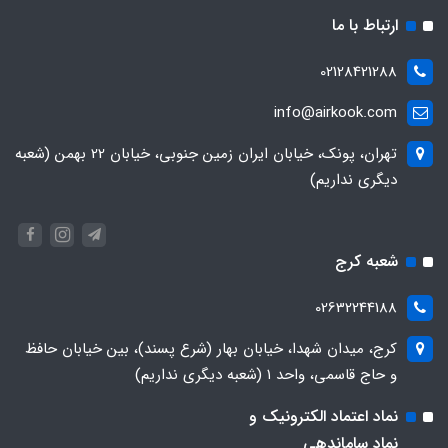
ارتباط با ما
02128421288
info@airkook.com
تهران، پونک، خیابان ایران زمین جنوبی، خیابان 22 بهمن (شعبه
دیگری نداریم)
شعبه کرج
02632244188
کرج، میدان شهدا، خیابان بهار (شرع پسند)، بین خیابان حافظ
و حاج قاسمی، واحد ۱ (شعبه دیگری نداریم)
نماد اعتماد الکترونیک و
نماد ساماندهی