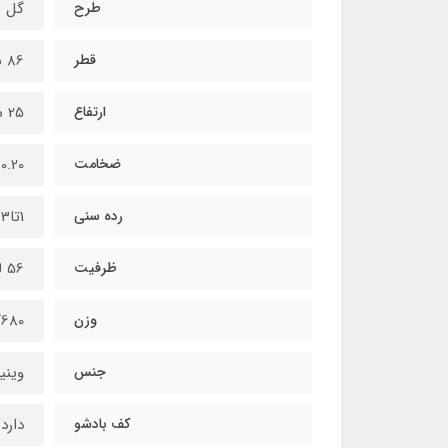
طرح
گل
قطر
86 سانتیمتر
ارتفاع
25 سانتیمتر
ضخامت
0.20 میلیمتر
رده سنی
1تا3 سال
ظرفیت
56 لیتر
وزن
680گرم
جنس
وینی
کف بادشو
دارد