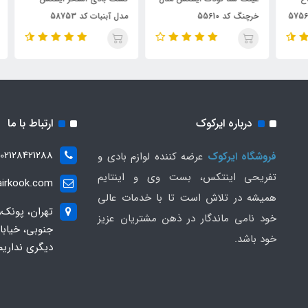
خرچنگ کد 55610
مدل آبنبات کد 58753
سایز A کد
درباره ایرکوک
ارتباط با ما
02128421288
فروشگاه ایرکوک
عرضه کننده لوازم بادی و
تفریحی اینتکس، بست وی و اینتایم
irkook.com
همیشه در تلاش است تا با خدمات عالی
تهران، پونک،
خود نامی ماندگار در ذهن مشتریان عزیز
خود باشد.
دیگری نداریم