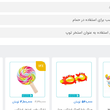
ب برای استفاده در حمام
 استفاده به عنوان استخر توپ
٪
12٪
3,100,000
540,000
تومان
3,490,000
تومان
000
عینک شنا کودک اینتکس مدل
تشک بادی استخر اینتکس
فیل