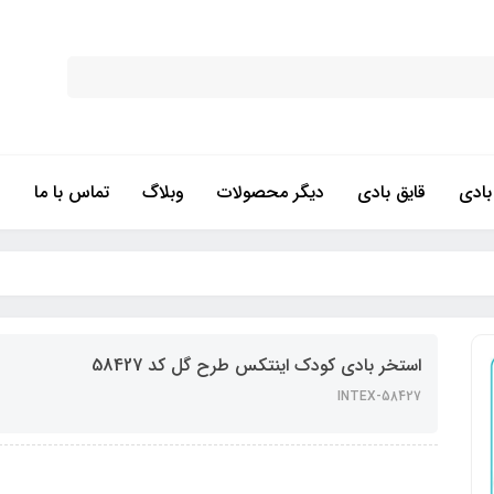
ادی
قایق بادی
دیگر محصولات
وبلاگ
تماس با ما
استخر بادی کودک اینتکس طرح گل کد 58427
INTEX-58427