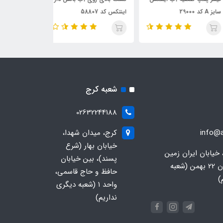
 29000
اینتکس کد 58807
اینتکس کد 66810 مدل 2022
شعبه کرج
02632244188
info@a
کرج، میدان شهدا،
خیابان بهار (شرع
 خیابان ایران زمین
پسند)، بین خیابان
جنوبی، خیابان 22 بهمن (شعبه
حافظ و حاج قاسمی،
)
واحد ۱ (شعبه دیگری
نداریم)