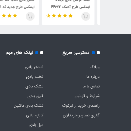
 کد 59380
اینتکس طرح آدمک 44672
اینتکس طرح جدید کد 57561
دسترسی سریع
لینک های مهم
وبلاگ
استخر بادی
درباره ما
تخت بادی
تماس با ما
تشک بادی
شرایط و قوانین
قایق بادی
راهنمای خرید از ایرکوک
تشک بادی ماشین
گالری تصاویر خریداران
کاناپه بادی
مبل بادی