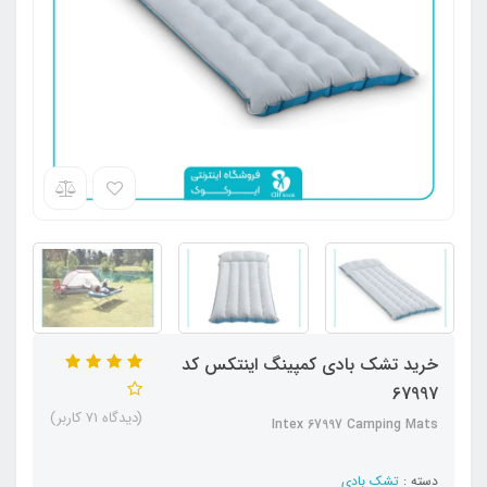
خرید تشک بادی کمپینگ اینتکس کد
67997
(دیدگاه 71 کاربر)
Intex 67997 Camping Mats
دسته :
تشک بادی