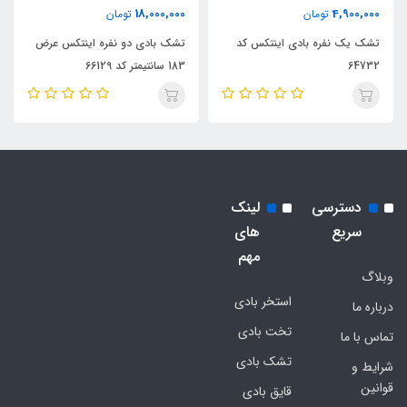
18,000,000
4,900,000
تومان
تومان
تشک یک نفره بادی اینتکس کد
تشک بادی دو نفره اینتکس عرض
64732
183 سانتیمتر کد 66129
دسترسی
لینک
سریع
های
مهم
وبلاگ
استخر بادی
درباره ما
تخت بادی
تماس با ما
تشک بادی
شرایط و
قوانین
قایق بادی