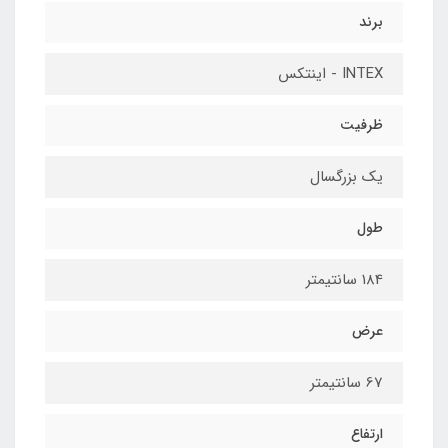
برند
INTEX - اینتکس
ظرفیت
یک بزرگسال
طول
184 سانتیمتر
عرض
67 سانتیمتر
ارتفاع