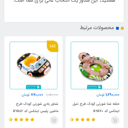
هستید، این شناور یک انتخاب عالی برای شما است.
محصولات مرتبط
18٪
870,000
1,290,000
تومان
1,050,000
تومان
حلقه شنا شورتی کودک طرح تنبل
شناور بادی شورتی کودک طرح
اینتکس کد 59570
ماشین پلیس اینتکس کد 59586