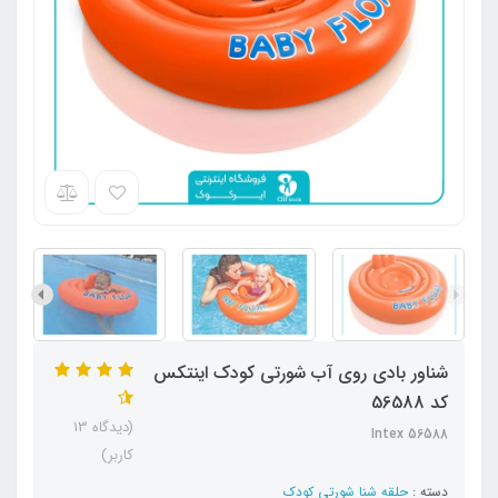
شناور بادی روی آب شورتی کودک اینتکس
کد 56588
(دیدگاه 13
Intex 56588
کاربر)
دسته :
حلقه شنا شورتی کودک