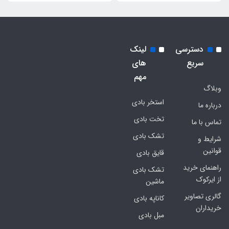
دسترسی
لینک
سریع
های
مهم
وبلاگ
استخر بادی
درباره ما
تخت بادی
تماس با ما
تشک بادی
شرایط و
قوانین
قایق بادی
راهنمای خرید
تشک بادی
از ایرکوک
ماشین
گالری تصاویر
کاناپه بادی
خریداران
مبل بادی