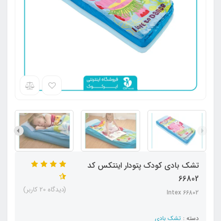
تشک بادی کودک پتودار اینتکس کد
66802
(دیدگاه 20 کاربر)
Intex 66802
دسته :
تشک بادی