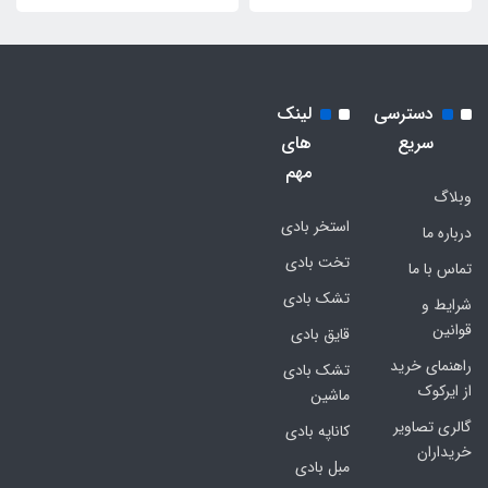
دسترسی
لینک
سریع
های
مهم
وبلاگ
استخر بادی
درباره ما
تخت بادی
تماس با ما
تشک بادی
شرایط و
قوانین
قایق بادی
راهنمای خرید
تشک بادی
از ایرکوک
ماشین
گالری تصاویر
کاناپه بادی
خریداران
مبل بادی