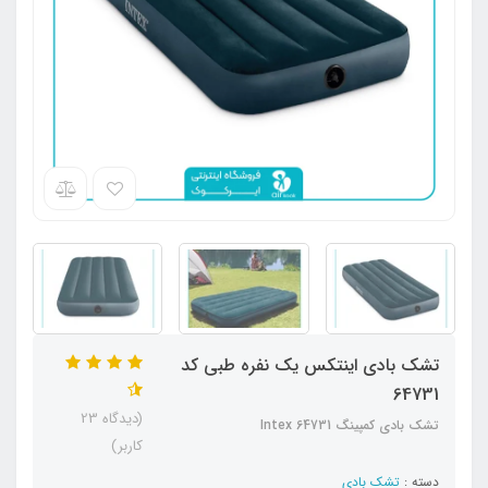
تشک بادی اینتکس یک نفره طبی کد
64731
(دیدگاه 23
تشک بادی کمپینگ Intex 64731
کاربر)
دسته :
تشک بادی