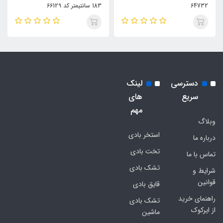
64732
183 سانتیمتر کد 66129
دسترسی
لینک
سریع
های
مهم
وبلاگ
استخر بادی
درباره ما
تخت بادی
تماس با ما
تشک بادی
شرایط و
قوانین
قایق بادی
راهنمای خرید
تشک بادی
از ایرکوک
ماشین