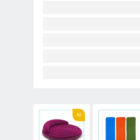
4٪
8٪