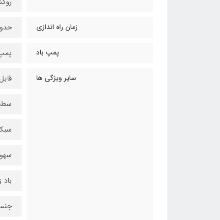
روک
زمان راه اندازی
حدودا 2 
پمپ باد
پمپ با
سایر ویژگی ها
قابل
سطح
سبک
سهول
باد 
جنس 