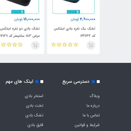
18,000,000
4,900,000
مان
تومان
تومان
کس دو نفره با
تشک یک نفره بادی اینتکس
تشک بادی دو نفره اینتکس
پمپ دستی و بالش کد 64765
کد 64732
عرض 183 سانتیمتر کد 66129
دسترسی سریع
لینک های مهم
وبلاگ
استخر بادی
درباره ما
تخت بادی
تماس با ما
تشک بادی
شرایط و قوانین
قایق بادی