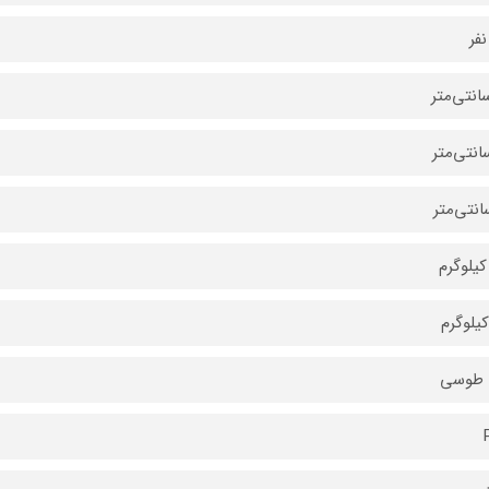
فر
 طوسی