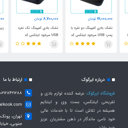
000
6,700,000
17,000,000
تومان
تومان
تشک بادی کمپینگ دو نفره با
تشک بادی کمپینگ تک نفره
زیران
پمپ USB سرخود اینتکس کد
USB سرخود اینتکس کد
66127
66128
درباره ایرکوک
ارتباط با ما
02128421288
فروشگاه ایرکوک
عرضه کننده لوازم بادی و
تفریحی اینتکس، بست وی و اینتایم
irkook.com
همیشه در تلاش است تا با خدمات عالی
تهران، پونک،
خود نامی ماندگار در ذهن مشتریان عزیز
خود باشد.