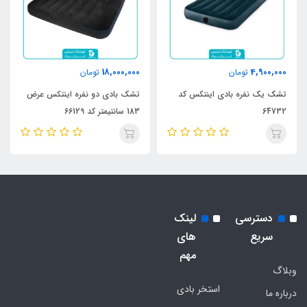
18,000,000
4,900,000
تومان
تومان
تشک یک نفره بادی اینتکس کد
تشک بادی دو نفره اینتکس عرض
64732
183 سانتیمتر کد 66129
دسترسی
لینک
سریع
های
مهم
وبلاگ
استخر بادی
درباره ما