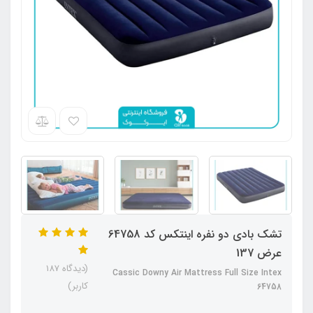
تشک بادی دو نفره اینتکس کد 64758
عرض 137
(دیدگاه 187
Cassic Downy Air Mattress Full Size Intex
کاربر)
64758