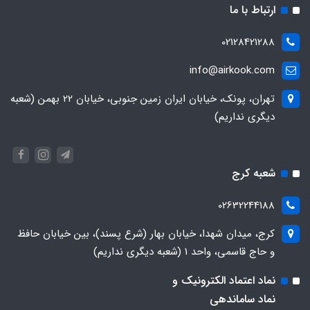
ارتباط با ما
02128421288
info@airkook.com
تهران، پونک، خیابان ایران زمین جنوبی، خیابان 22 بهمن (شعبه
دیگری نداریم)
شعبه کرج
02632244188
کرج، میدان شهدا، خیابان بهار (شرع پسند)، بین خیابان حافظ
و حاج قاسمی، واحد ۱ (شعبه دیگری نداریم)
نماد اعتماد الکترونیک و
نماد ساماندهی