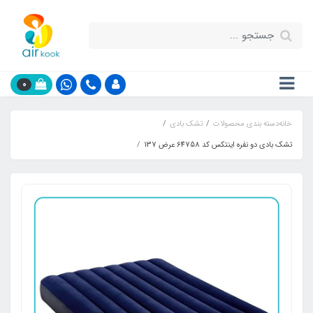
0
خانه
دسته بندی محصولات
تشک بادی
تشک بادی دو نفره اینتکس کد 64758 عرض 137