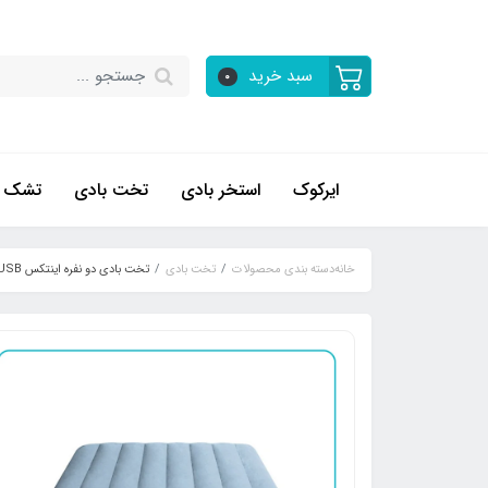
سبد خرید
0
ایرکوک
استخر بادی
تخت بادی
تشک ب
خانه
دسته بندی محصولات
تخت بادی
تخت بادی دو نفره اینتکس USB خور کد 64159