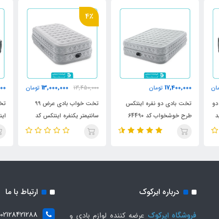
4٪
000
13,000,000
17,400,000
ان
تومان
13,450,000
تومان
و
تخت بادی دو نفره اینتکس
تخت خواب بادی عرض 99
تخت
تولید
طرح خوشخواب کد 64490
سانتیمتر یکنفره اینتکس کد
اینتکس
64488
درباره ایرکوک
ارتباط با ما
02128421288
فروشگاه ایرکوک
عرضه کننده لوازم بادی و